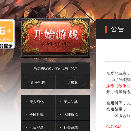
公告
亲爱的玩家，你还没有
登录
亲爱的玩家：
为了给439
新手礼包
大屠龙
操作（数据互
开，请等待系
美人幻化
美人助战
合服时间
：8
合服范围
：
全民兵魂
大陆祈福
——区服合服
七日登录
行会系统
S47+S48