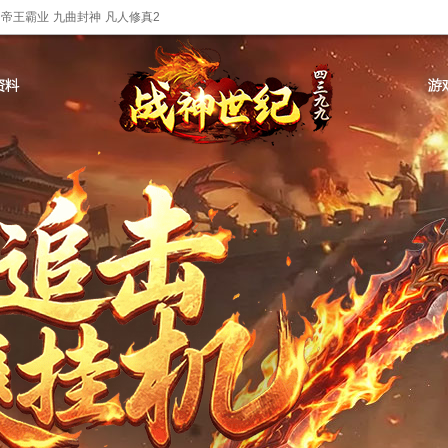
帝王霸业
九曲封神
凡人修真2