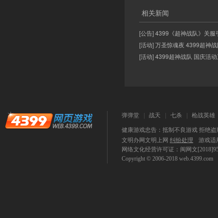
相关新闻
[公告] 4399《超神战队》关服
[活动] 万圣惊魂夜 4399超
[活动] 4399超神战队 国庆活
弹弹堂
战天
七杀
枪战英雄
健康游戏忠告：抵制不良游戏 拒绝盗版
文明办网文明上网
纠纷处理
游戏适
网络文化经营许可证：闽网文[2018]9590-
Copyright © 2006-2018
web.4399.com