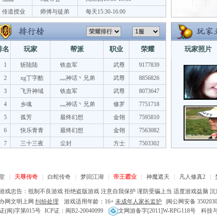
传道授业
师傅与徒弟
每天15:30-16:00
排名
玩家
帮派
职业
荣耀
玩家照片
1
斩陆陆
铁血军
武尊
9177839
2
xg丁字酷
灬神话丶兄弟
武尊
8856826
3
飞升神域
铁血军
武尊
8073647
4
乡魂
灬神话丶兄弟
修罗
7751718
5
孤芳
最终幻想
金翎
7595810
6
快乐青青
最终幻想
金翎
7563082
7
三十三夜
尘封
方士
7503302
堂
天尊传奇
白蛇传奇
梦回江湖
帝王霸业
神魔遮天
凡人修真2
游戏忠告：抵制不良游戏 拒绝盗版游戏 注意自我保护 谨防受骗上当 适度游戏益脑 沉
办网文明上网
纠纷处理
游戏适用年龄：16+
未成年人家长监护
|
闽公网安备 3502030
证(闽)字第015号
ICP证：闽B2-20040099
文网游备字[2011]W-RPG118号
科技与数