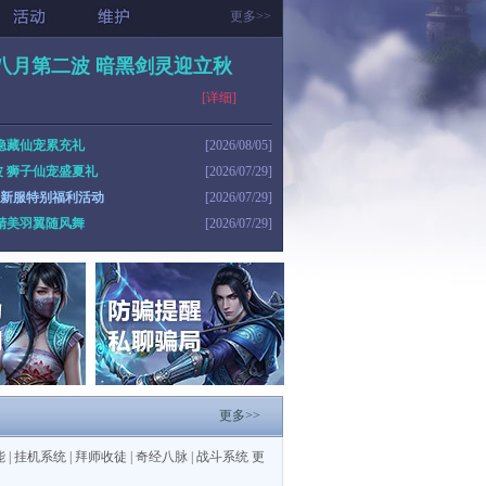
更多>>
八月第二波 暗黑剑灵迎立秋
[详细]
隐藏仙宠累充礼
[2026/08/05]
 狮子仙宠盛夏礼
[2026/07/29]
花 新服特别福利活动
[2026/07/29]
精美羽翼随风舞
[2026/07/29]
更多>>
能
|
挂机系统
|
拜师收徒
|
奇经八脉
|
战斗系统
更