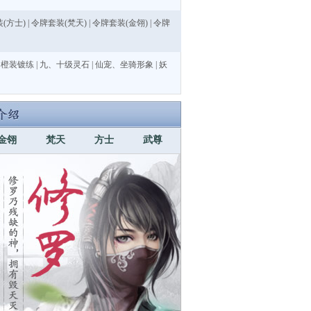
(方士)
|
令牌套装(梵天)
|
令牌套装(金翎)
|
令牌
|
橙装镀练
|
九、十级灵石
|
仙宠、坐骑形象
|
妖
金翎
梵天
方士
武尊