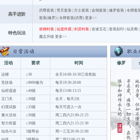
武尊套装
|
梵天套装
|
方士套装
|
金翎套装
|
修罗套装
|
令牌套装
高手进阶
套装(修罗)
|
令牌套装(武尊)
更多>>
坐骑时装
|
仙宠外观
|
剑灵时装
|
攻速宝石
|
套装刻印
|
仙灵阁
特色玩法
魔志升级
更多>>
活动
要求
时间
修罗
运镖
≥30
全天16:00-16:30三倍奖励
竞技场
≥9000修为
每天19:30-20:00
仙府遗迹
≥40级
每天13:00-13:15
玉门关
≥30级
全天，每天2次
幻境试炼
≥35级
每天可进入一次
篝火活动
≥30级
周二四六21:00-21:25
智力答题
≥30级
周二四六21:15-21:30
仙岛斗法
5级帮会
周一三五20:30-21:00
仙战
5级帮会
周二四15:00-15:30