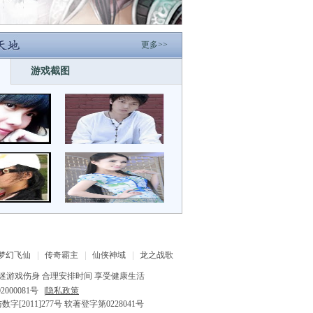
更多>>
游戏截图
梦幻飞仙
传奇霸主
仙侠神域
龙之战歌
迷游戏伤身 合理安排时间 享受健康生活
2000081号
|
隐私政策
字[2011]277号 软著登字第0228041号