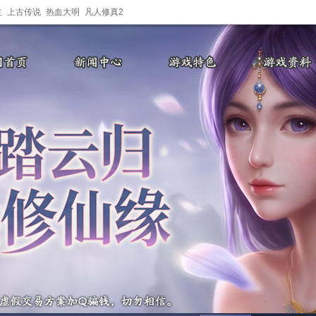
主
上古传说
热血大明
凡人修真2