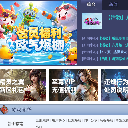
【活动】
...
[新闻中心]
【活动】感恩修仙 
[新闻中心]
【活动】八月第一波
[新闻中心]
【517服】盛夏繁
[新闻中心]
【活动】暑期修仙 
合服规则
|
用户协议
|
仙宠系统
|
封印公示
|
装备系统
|
职业技
新手指南
多>>