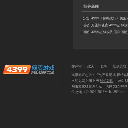
相关新闻
[公告] 4399《超神战队》关服
[活动] 万圣惊魂夜 4399超
[活动] 4399超神战队 国庆活
弹弹堂
战天
七杀
枪战英雄
健康游戏忠告：抵制不良游戏 拒绝盗版
文明办网文明上网
纠纷处理
游戏适
网络文化经营许可证：闽网文[2018]9590-
Copyright © 2006-2018
web.4399.com