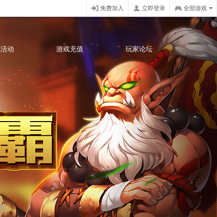
免费加入
立即登录
全部游戏
戏活动
游戏充值
玩家论坛