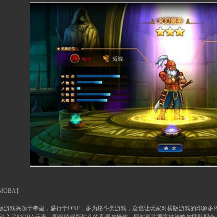
OBA】
戏兴起于拳皇，盛行于DNF，多为格斗类游戏，这也让玩家对横版游戏的印象多停留