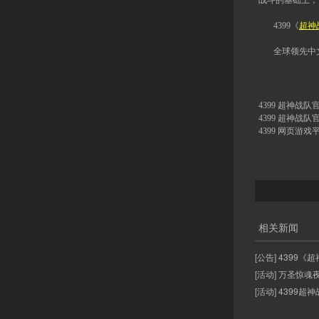
战斗的基础上，
4399《
超神
全球领先中文游戏平台
4399 超神战队
4399 超神战队
4399 网页游戏
相关新闻
[公告] 4399
[活动] 万圣惊魂
[活动] 4399