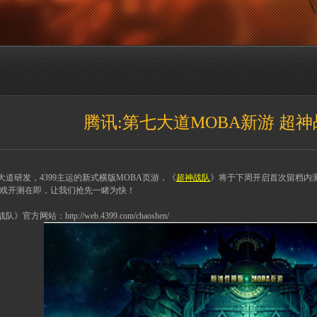
腾讯:第七大道MOBA新游 超
研发，4399主运的新式横版MOBA页游，《
超神战队
》将于下周开启首次留档内
戏开测在即，让我们抢先一睹为快！
方网站：http://web.4399.com/chaoshen/