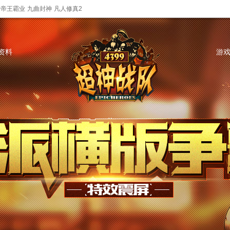
帝王霸业
九曲封神
凡人修真2
资料
游