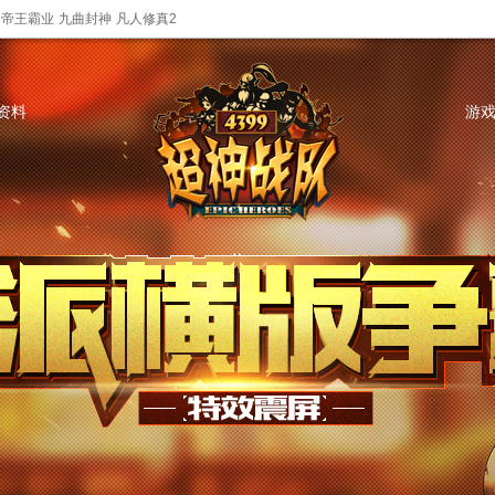
帝王霸业
九曲封神
凡人修真2
资料
游