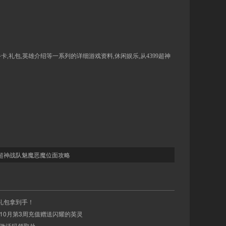
,礼包,英雄介绍等一系列的详细游戏资料,休闲娱乐,从4399超神
9超神战队魅魔恶魔位面攻略
信礼包拿到手！
战队10月第3周充值赠送闪耀的英灵
礼包激活码领取处