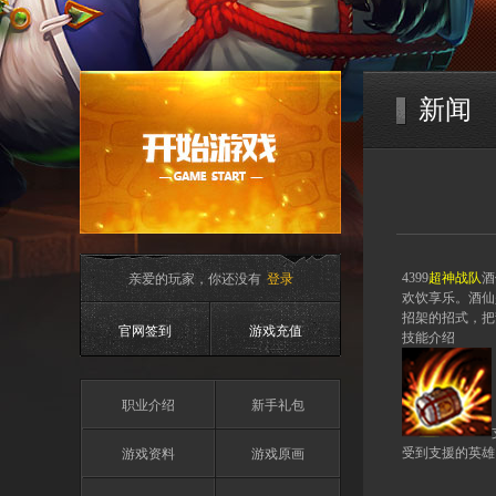
新闻
亲爱的玩家，你还没有
登录
4399
超神战队
酒
欢饮享乐。酒仙
招架的招式，把
官网签到
游戏充值
技能介绍
职业介绍
新手礼包
游戏资料
游戏原画
受到支援的英雄