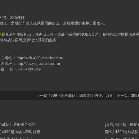
大招：酒仙连打
敌人，之后给予敌人狂风暴雨的连击，造成物理伤害并击退敌人。
队
是新派的横版RPG，开创出三位一体战斗系统的MOBA页游。超神战队官网提供新手卡
9超神战队官网,提供让您满意的服务!
官方网站 ：
http://web.4399.com/chaoshen/
官方论坛 ：
http://bbs.youjia.cn/chaoshen
平台 ：
http://web.4399.com/
上一篇:
4399《超神战队》恶魔剑士的神之力量
下一篇:
439
《超神战队》关服引导公告!
[公告] 扫一扫，微
夜 4399超神战队限时优惠
[活动] 4399超神
超神战队 国庆活动五天乐
[活动] 4399国庆