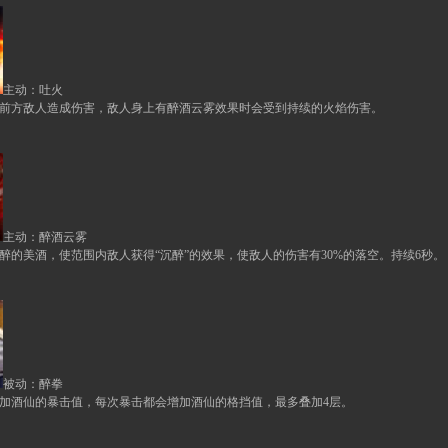
主动：吐火
前方敌人造成伤害，敌人身上有醉酒云雾效果时会受到持续的火焰伤害。
主动：醉酒云雾
醉的美酒，使范围内敌人获得“沉醉”的效果，使敌人的伤害有
30%
的落空。持续
6
秒。
被动：醉拳
加酒仙的暴击值，每次暴击都会增加酒仙的格挡值，最多叠加
4
层。