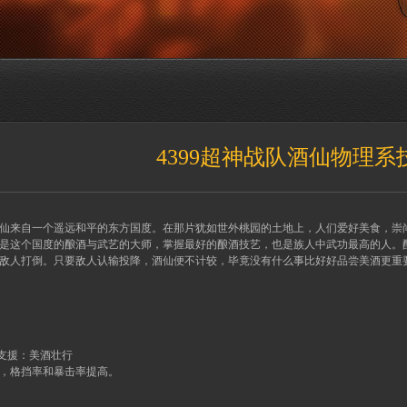
4399超神战队酒仙物理系
仙来自一个遥远和平的东方国度。在那片犹如世外桃园的土地上，人们爱好美食，崇
是这个国度的酿酒与武艺的大师，掌握最好的酿酒技艺，也是族人中武功最高的人。
敌人打倒。只要敌人认输投降，酒仙便不计较，毕竟没有什么事比好好品尝美酒更重
支援：美酒壮行
，格挡率和暴击率提高。