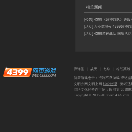
相关新闻
[公告] 4399《超神战队》关服
[活动] 万圣惊魂夜 4399超
[活动] 4399超神战队 国庆活
弹弹堂
战天
七杀
枪战英雄
健康游戏忠告：抵制不良游戏 拒绝盗版
文明办网文明上网
纠纷处理
游戏适
网络文化经营许可证：闽网文[2018]9590-
Copyright © 2006-2018
web.4399.com