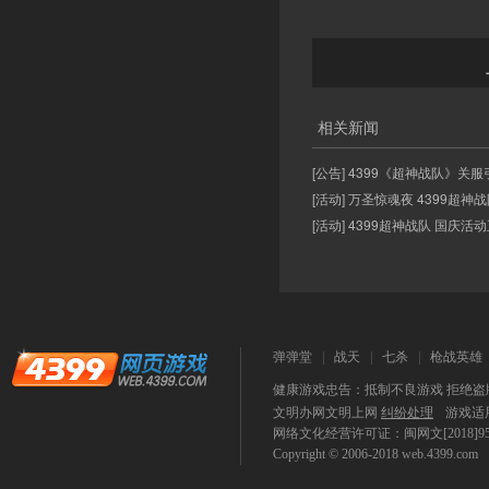
相关新闻
[公告] 4399《超神战队》关服
[活动] 万圣惊魂夜 4399超
[活动] 4399超神战队 国庆活
弹弹堂
战天
七杀
枪战英雄
健康游戏忠告：抵制不良游戏 拒绝盗版
文明办网文明上网
纠纷处理
游戏适
网络文化经营许可证：闽网文[2018]9590-
Copyright © 2006-2018
web.4399.com