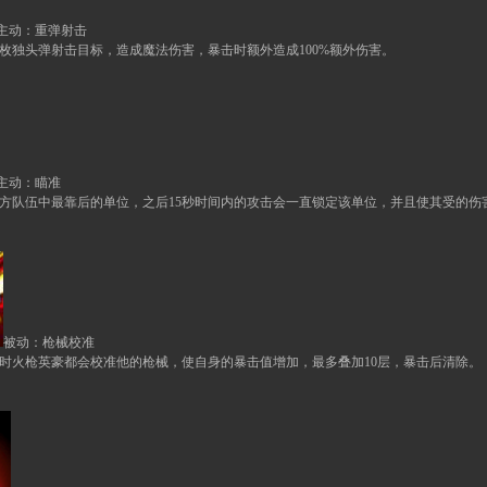
主动：重弹射击
枚独头弹射击目标，造成魔法伤害，暴击时额外造成
100%
额外伤害。
主动：瞄准
方队伍中最靠后的单位，之后
15
秒时间内的攻击会一直锁定该单位，并且使其受的伤
被动：枪械校准
时火枪英豪都会校准他的枪械，使自身的暴击值增加，最多叠加
10
层，暴击后清除。