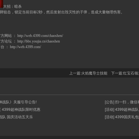
大招：暗杀
牌狙击，锁定当前目标
2
秒，然后发射出毁灭性的子弹，造成大量物理伤害。
官方网站 ：
http://web.4399.com/chaoshen/
官方论坛 ：
http://bbs.youjia.cn/chaoshen
平台 ：
http://web.4399.com/
上一篇:
火焰魔导士技能
下一篇:
红宝石领
《超神战队》关服引导公告!
[公告] 扫一扫，微
夜 4399超神战队限时优惠
[活动] 4399超神
超神战队 国庆活动五天乐
[活动] 4399国庆