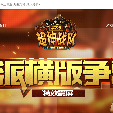
帝王霸业
九曲封神
凡人修真2
资料
游