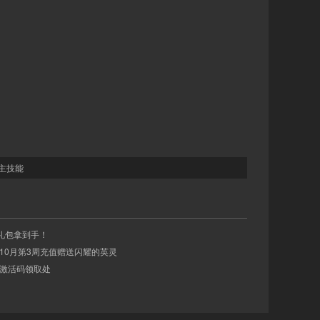
主技能
信礼包拿到手！
战队10月第3周充值赠送闪耀的英灵
礼包激活码领取处