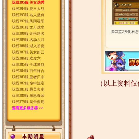
双线395服 美女选秀
双线394服 夏日大战
双线393服 名人盛典
双线392服 风雨端阳
双线391服 龙舟戏水
双线390服 金榜题名
双线389服 名动六月
双线388服 渐入初夏
双线387服 美女如云
双线386服 欢度六一
双线385服 全球邀战
双线384服 百年好合
双线383服 皇者归来
（以上资料仅
双线382服 命中注定
双线381服 最美夫妻
双线380服 感恩母亲
双线379服 黄金假期
查看更多服务器 >>