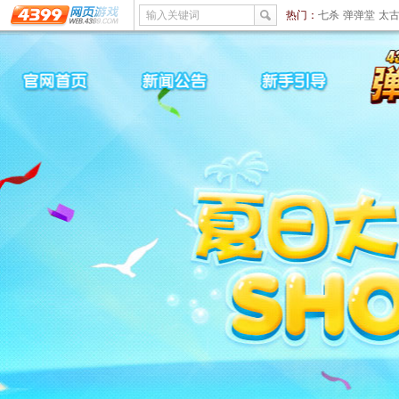
输入关键词
热门：
七杀
弹弹堂
太
弹堂