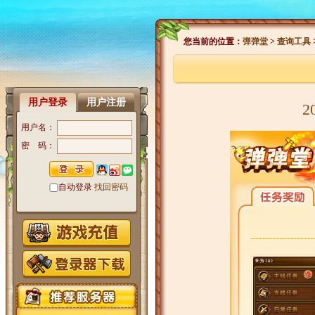
您当前的位置：
弹弹堂
>
查询工具
用户登录
用户注册
2
用户名：
密 码：
自动登录
找回密码