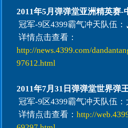
2011年5月弹弹堂亚洲精英赛
冠军-9区4399霸气冲天队伍
详情点击查看：
http://news.4399.com/dandanta
97612.html
2011年7月31日弹弹堂世界弹
冠军-9区4399霸气冲天队伍
详情点击查看：
http://web.439
69297.html