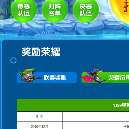
4399
时间
2010年12月
全