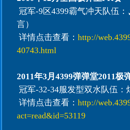
冠军-9区4399霸气冲天队伍
言）
详情点击查看：
http://web.43
40743.html
2011年3月4399弹弹堂2011
冠军-32-34服发型双水队伍
详情点击查看：
http://web.439
act=read&id=53119