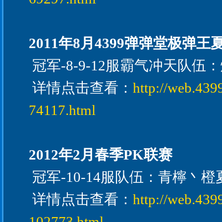
2011年8月4399弹弹堂极弹王
冠军-8-9-12服霸气冲天队
详情点击查看：
http://web.43
74117.html
2012年2月春季PK联赛
冠军-10-14服队伍：青檸丶
详情点击查看：
http://web.43
102773.html