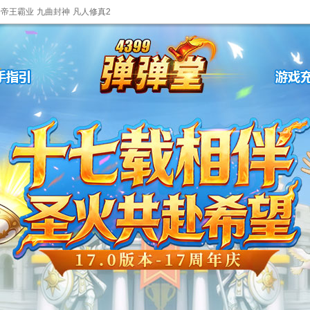
帝王霸业
九曲封神
凡人修真2