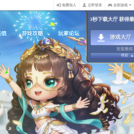
免费加入
立即登录
全部游戏
3秒下载大厅 获得
游戏大厅
安装教程
收起