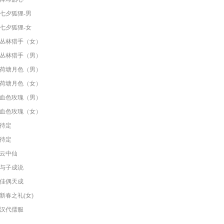
七夕狐狸-男
七夕狐狸-女
丛林猎手（女）
丛林猎手（男）
荷塘月色（男）
荷塘月色（女）
血色玫瑰（男）
血色玫瑰（女）
待定
待定
云中仙
与子成说
佳偶天成
新春之礼(女)
汉代儒服