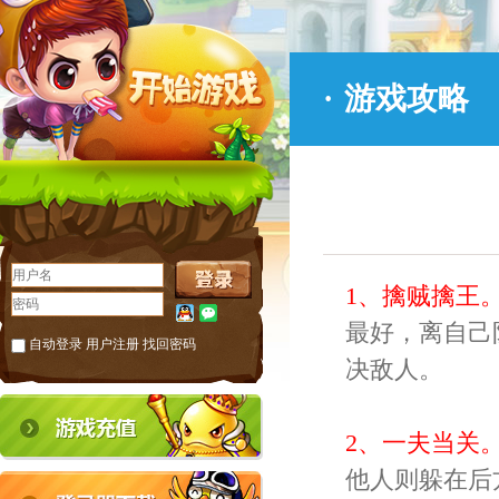
·
游戏攻略
1、擒贼擒王
最好，离自己
自动登录
用户注册
找回密码
决敌人。
2、一夫当关
他人则躲在后