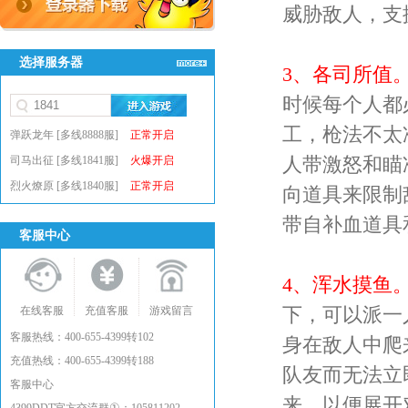
威胁敌人，支
选择服务器
3、各司所值
时候每个人都
工，枪法不太
弹跃龙年 [多线8888服]
正常开启
人带激怒和瞄
司马出征 [多线1841服]
火爆开启
烈火燎原 [多线1840服]
正常开启
向道具来限制
带自补血道具
客服中心
4、浑水摸鱼
下，可以派一
在线客服
充值客服
游戏留言
客服热线：400-655-4399转102
身在敌人中爬
充值热线：400-655-4399转188
队友而无法立
客服中心
来，以便展开
①