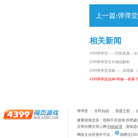
上一篇:
弹弹堂
相关新闻
4399弹弹堂——烈焰凤凰（
4399弹弹堂生存挑战解析
4399弹弹堂攻略——宠物篇
4399弹弹堂战神·阿修—夜幕
弹弹堂
全民仙战
雷霆之怒
健康游戏忠告：抵制不良游戏 拒绝盗版
文明办网文明上网
纠纷处理
游戏适
网络文化经营许可证：
闽网文[2018