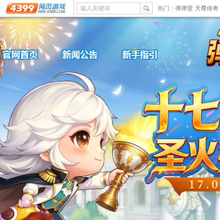
输入关键词
热门：
弹弹堂
天尊传奇