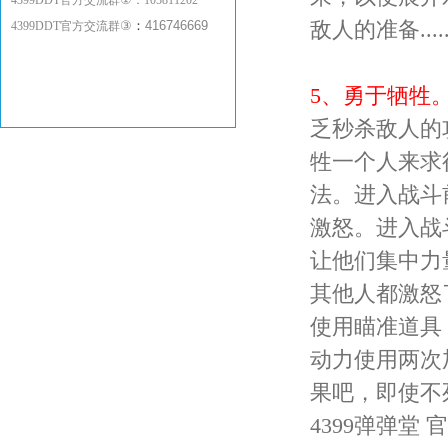
4399DDT官方交流群
：
105811202
敌人的准备.....
③
：
416746669
4399DDT官方交流群
5、勇于牺牲
乏秒杀敌人的
牲一个人来求得
法。进入战斗
激怒。进入战
让他们集中力
其他人都激怒
使用瞄准道具
动力使用两次
果吧，即使不
4399弹弹堂 