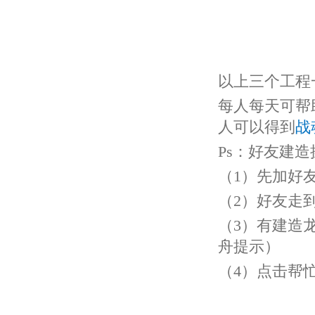
以上三个工程
每人每天可帮
人可以得到
战
Ps
：好友建造
（
1
）先加好
（
2
）好友走
（
3
）有建造
舟提示）
（
4
）点击帮