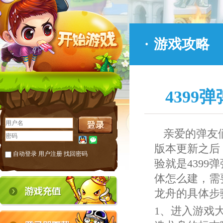
·
游戏攻略
439
亲爱的弹友们
版本更新之后
自动登录
用户注册
找回密码
验就是439
体怎么建，需
龙舟的具体步
1、进入游戏