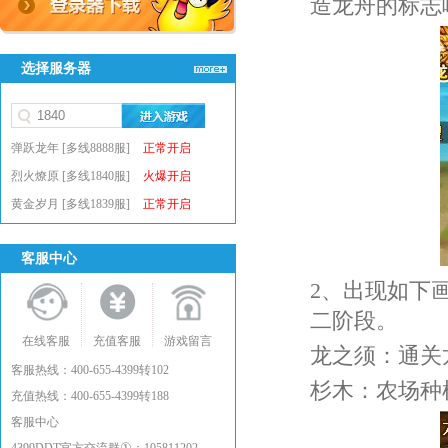
造龙舟的标志
选择服务器
弹跃龙年 [多线8888服]
正常开启
烈火燎原 [多线1840服]
火爆开启
黄金岁月 [多线1839服]
正常开启
客服中心
2、出现如下
二阶段。
在线客服
充值客服
游戏留言
龙之须：通关
客服热线：400-655-4399转102
杉木：农场种
充值热线：400-655-4399转188
客服中心
①