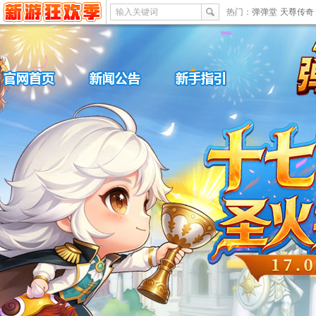
输入关键词
热门：
弹弹堂
天尊传奇