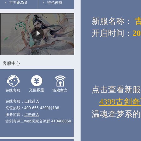
世界BOSS
特色神戒
新服名称：
古
开启时间：
2
客服中心
点击查看新服
充值客服
在线客服
游戏留言
4399古剑奇
在线客服：
点此进入
充值热线：400-655-4399转188
温魂牵梦系的
服务监督：
点击进入
410408050
古剑奇谭二web玩家交流群