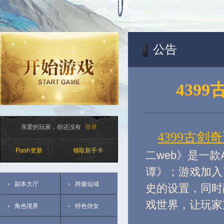
公告
439
亲爱的玩家，你还没有
登录
4399古剑奇
Flash更新
领取新手卡
二web》是一
谭》；游戏加入
副本大厅
跨服仙域
史的设置，同时
戏世界，让玩家
角色境界
特色侍女