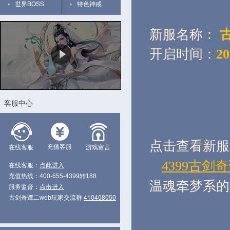
世界BOSS
特色神戒
新服名称：
古
开启时间：
2
客服中心
点击查看新服
充值客服
在线客服
游戏留言
4399古剑奇
在线客服：
点此进入
充值热线：400-655-4399转188
温魂牵梦系的
服务监督：
点击进入
410408050
古剑奇谭二web玩家交流群