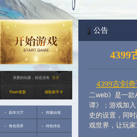
公告
439
亲爱的玩家，你还没有
登录
4399古剑奇
Flash更新
领取新手卡
二web》是一
谭》；游戏加入
副本大厅
跨服仙域
史的设置，同时
戏世界，让玩家
角色境界
特色侍女