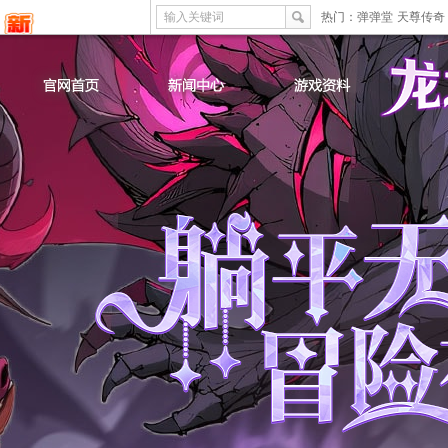
输入关键词
热门：
弹弹堂
天尊传奇