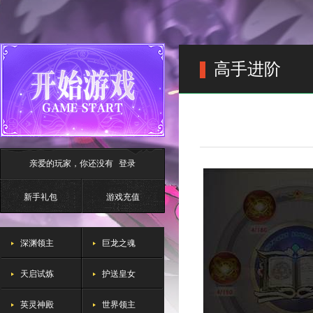
高手进阶
亲爱的玩家，你还没有
登录
新手礼包
游戏充值
深渊领主
巨龙之魂
天启试炼
护送皇女
英灵神殿
世界领主