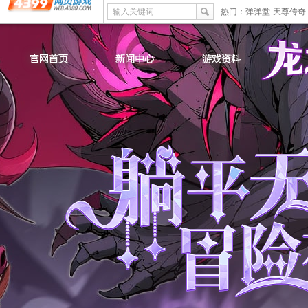
输入关键词
热门：
弹弹堂
天尊传奇