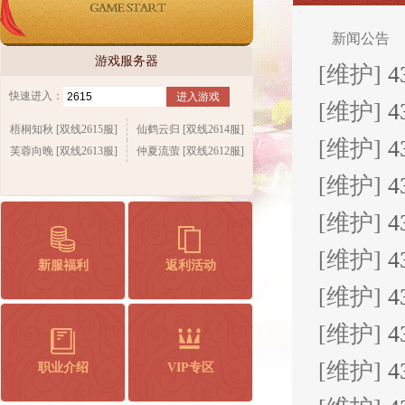
新闻公告
游戏服务器
[维护]
4
快速进入：
进入游戏
[维护]
梧桐知秋 [双线2615服]
仙鹤云归 [双线2614服]
[维护]
4
芙蓉向晚 [双线2613服]
仲夏流萤 [双线2612服]
[维护]
4
[维护]
4
[维护]
新服福利
返利活动
[维护]
[维护]
4
[维护]
4
职业介绍
VIP专区