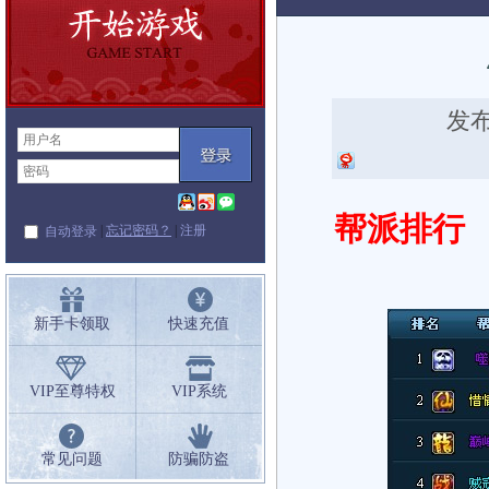
闻中心
发布
帮派排行
|
忘记密码？
|
注册
自动登录
新手卡领取
快速充值
VIP至尊特权
VIP系统
常见问题
防骗防盗