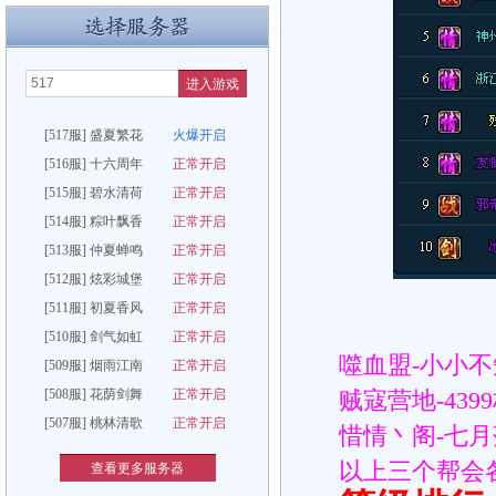
进入游戏
[517服] 盛夏繁花
火爆开启
[516服] 十六周年
正常开启
[515服] 碧水清荷
正常开启
[514服] 粽叶飘香
正常开启
[513服] 仲夏蝉鸣
正常开启
[512服] 炫彩城堡
正常开启
[511服] 初夏香风
正常开启
[510服] 剑气如虹
正常开启
噬血盟-小小
[509服] 烟雨江南
正常开启
[508服] 花荫剑舞
正常开启
贼寇营地-439
[507服] 桃林清歌
正常开启
惜情丶阁-七
以上三个帮会各
查看更多服务器