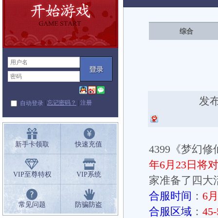
闻
综合
发布
|
忘记密码？
|
注册
自动登录
新手卡领取
快速充值
4399《梦
年6月23日将对4
VIP至尊特权
VIP系统
家准备了四大
合服时间
：
6月
常见问题
防骗防盗
合服区域
：
45