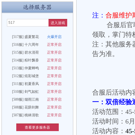
注：
合服维护
进入游戏
合服后官职
领取，掌门特
[517服] 盛夏繁花
火爆开启
注：其他服务
[516服] 十六周年
正常开启
[515服] 碧水清荷
正常开启
告为准。
[514服] 粽叶飘香
正常开启
[513服] 仲夏蝉鸣
正常开启
[512服] 炫彩城堡
正常开启
[511服] 初夏香风
正常开启
合服后活动内
[510服] 剑气如虹
正常开启
[509服] 烟雨江南
正常开启
一：双倍经验
[508服] 花荫剑舞
正常开启
活动范围：45-
[507服] 桃林清歌
正常开启
活动时间：6月2
查看更多服务器
活动内容：
45