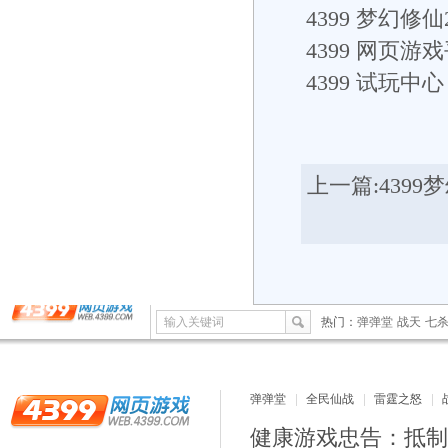
4399
梦幻修仙
4399
网页游戏
4399
试玩中心： h
上一篇:
4399
输入关键词
热门：
弹弹堂
战天
七
弹弹堂
全民仙战
雷霆之怒
健康游戏忠告：抵制