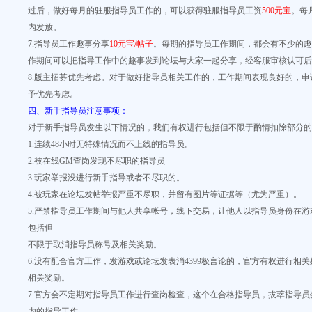
过后，做好每月的驻服指导员工作的，可以获得驻服指导员工资
500元宝
。每
内发放。
7.指导员工作趣事分享
10元宝/帖子
。每期的指导员工作期间，都会有不少的趣
作期间可以把指导工作中的趣事发到论坛与大家一起分享，经客服审核认可后
8.版主招募优先考虑。对于做好指导员相关工作的，工作期间表现良好的，
予优先考虑。
四、新手指导员注意事项：
对于新手指导员发生以下情况的，我们有权进行包括但不限于酌情扣除部分的
1.连续48小时无特殊情况而不上线的指导员。
2.被在线GM查岗发现不尽职的指导员
3.玩家举报没进行新手指导或者不尽职的。
4.被玩家在论坛发帖举报严重不尽职，并留有图片等证据等（尤为严重）。
5.严禁指导员工作期间与他人共享帐号，线下交易，让他人以指导员身份在
包括但
不限于取消指导员称号及相关奖励。
6.没有配合官方工作，发游戏或论坛发表消4399极言论的，官方有权进行相
相关奖励。
7.官方会不定期对指导员工作进行查岗检查，这个在合格指导员，拔萃指导
内的指导工作。