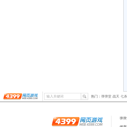
输入关键词
热门：
弹弹堂
战天
七
弹弹
健康