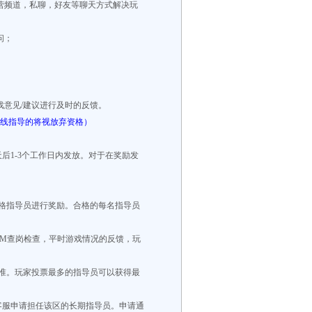
营频道，私聊，好友等聊天方式解决玩
问；
戏意见/建议进行及时的反馈。
上线指导的将视放弃资格）
天后1-3个工作日内发放。对于在奖励发
格指导员进行奖励。合格的每名指导员
GM查岗检查，平时游戏情况的反馈，玩
准。玩家投票最多的指导员可以获得最
客服申请担任该区的长期指导员。申请通