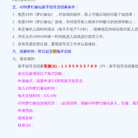
五、4399梦幻修仙新手指导员招募条件：
1．熟悉4399《梦幻修仙》，对游戏的操作，新人可能出现的问题了如指掌；
2．热爱4399《梦幻修仙》游戏，并对指导新人抱有4399极大的热情和耐心；
3．有足够的上线时间保证（每天不低于7小时），能够稳定持续在线对新人
4．开区当天43994399第一时间能进入游戏进行指导工作。
5．具有高度的责任感，重视指导员工作并认真做好。
六、招募时间：即日起至
97
服开启前
七、报名规则
新手指导员招募
客服QQ：
１１９５９３３７８９
（PS：新手指导员招募
各位玩家请按以下格式回帖：
申请格式：我要申请XX阵营新手指导员
加入4399梦幻修仙时间：
每天在线时间：XX小时
4399梦幻修仙游戏经历：（必须说明，接触4399梦幻修仙多久，区服，最
申请理由：
游戏名称：
联系QQ：