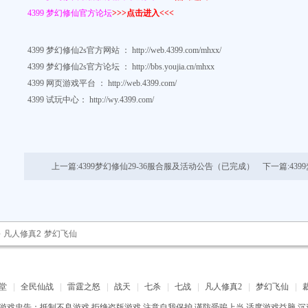
4399 梦幻修仙官方论坛
>>>点击进入<<<
4399
梦幻修仙2s
官方网站
：
http://web.4399.com/mhxx/
4399
梦幻修仙2s官方论坛
：
http://bbs.youjia.cn/mhxx
4399
网页游戏平台
：
http://web.4399.com/
4399
试玩中心： http://wy.4399.com/
上一篇:
4399梦幻修仙29-36服合服及活动公告（已完成）
下一篇:
43
杀
凡人修真2
梦幻飞仙
堂
全民仙战
雷霆之怒
战天
七杀
七战
凡人修真2
梦幻飞仙
游戏忠告：抵制不良游戏 拒绝盗版游戏 注意自我保护 谨防受骗上当 适度游戏益脑 沉