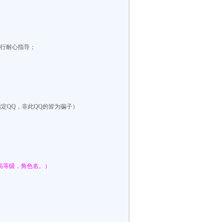
进行耐心指导；
指定QQ，非此QQ的皆为骗子）
高等级，角色名。）