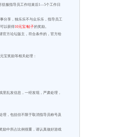
月驻服指导员工作结束后1—5个工作日
事分享，独乐乐不与众乐乐，指导员工
可以获得
10元宝/帖子
的奖励。
申请官方论坛版主，符合条件的，官方给
元宝奖励等相关处理：
游戏里乱发信息，一经发现，严肃处理，
关处理，包括但不限于取消指导员称号及
员奖励中所占比例很重，请认真做好游戏