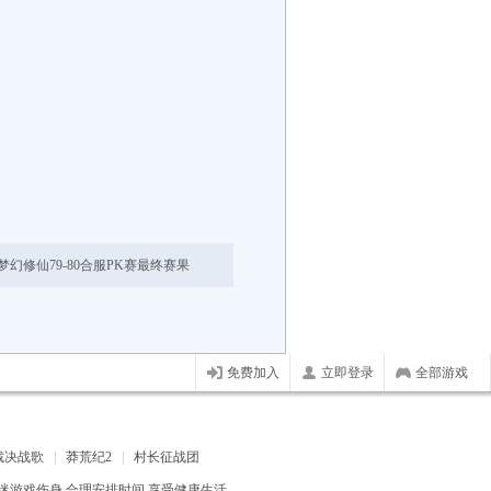
99梦幻修仙79-80合服PK赛最终赛果
免费加入
立即登录
全部游戏
裁决战歌
莽荒纪2
村长征战团
迷游戏伤身 合理安排时间 享受健康生活