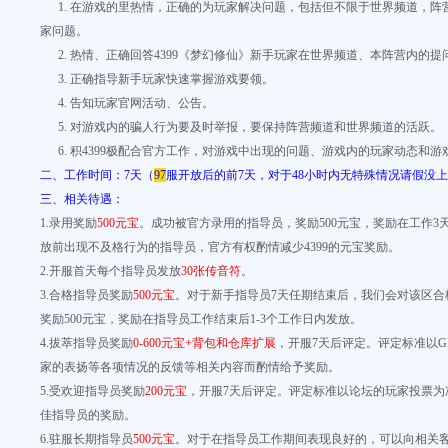
1. 在游戏的里热情，正确的为玩家解决问题，包括但不限于世界频道，阵
家问题。
2. 热情、正确回答4399《梦幻修仙》新手玩家在世界频道、本阵营内的提
3. 正确指导新手玩家快速掌握游戏要领。
4. 告知玩家官网活动、公告。
5. 对游戏内的骗人行为要及时举报，要保持阵营频道和世界频道的活跃。
6. 积4399极配合官方工作，对游戏中出现的问题、游戏内的玩家动态和游
二、工作时间：7天（
97
服开放后的前7天，对于48小时内无特殊情况请假没
三、相关待遇：
1.录用奖励
500元宝
。成功被官方录用的指导员，奖励500元宝，奖励在工作3
放前出现不及格行为的指导员，官方有权酌情减少4399的元宝奖励。
2.开服首天每个指导员发放
30张传音符
。
3.合格指导员奖励
500元宝
。对于新手指导员7天任期结束后，我们会对该区合
奖励500元宝，奖励在指导员工作结束后1-3个工作日内发放。
4.拔萃指导员奖励
0-600元宝+背包和仓库扩展
，开服7天后评定。评定标准以
家的表扬等各项情况的反馈等相关内容而酌情给予奖励。
5.受欢迎指导员奖励
200元宝
，开服7天后评定。评定标准以论坛的玩家投票为
佳指导员的奖励。
6.驻服长期指导员
500元宝
。对于在指导员工作期间表现良好的，可以向相关