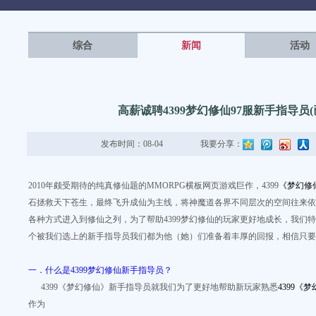
闻
综合
新闻
活动
高薪诚聘4399梦幻修仙97服新手指导员
发布时间：08-04
我要分享：
2010年颇受期待的纯真修仙题的MMORPG横板网页游戏巨作，4399
《梦幻修
石拯救天下苍生，最终飞升成仙为主线，将神魔道各界不同层次的空间往来依
各种方式进入到修仙之列，为了帮助4399梦幻修仙的玩家更好地成长，我们
个被我们选上的新手指导员我们都为他（她）们准备着丰厚的回报，相信只要
一．什么是4399梦幻修仙新手指导员？
4399《梦幻修仙》新手指导员就我们为了更好地帮助新玩家熟悉
4399《
作为