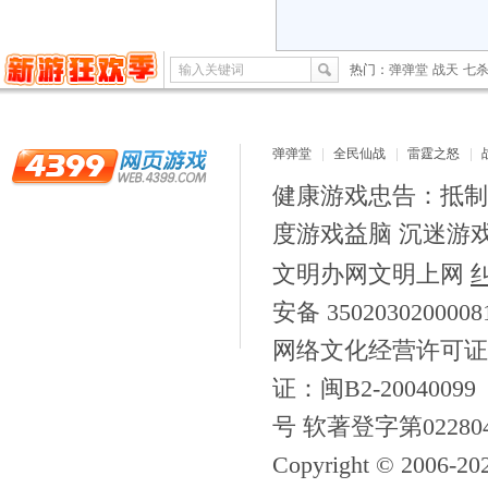
输入关键词
热门：
弹弹堂
战天
七
弹弹堂
全民仙战
雷霆之怒
健康游戏忠告：抵制
度游戏益脑 沉迷游
文明办网文明上网
安备 350203020000
网络文化经营许可证
证：闽B2-20040099
号 软著登字第02280
Copyright © 2006-
20