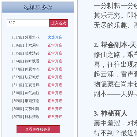
一分耕耘一分
其乐无穷。即
进入游戏
无尽的乐趣、
[517服] 盛夏繁花
火爆开启
2. 帮会副本-
[516服] 十六周年
正常开启
[515服] 碧水清荷
正常开启
修仙之路，艰
[514服] 粽叶飘香
正常开启
喜，往往出现
[513服] 仲夏蝉鸣
正常开启
起云涌，雷声
[512服] 炫彩城堡
正常开启
物隐藏在尚未
[511服] 初夏香风
正常开启
副本——天界
[510服] 剑气如虹
正常开启
[509服] 烟雨江南
正常开启
[508服] 花荫剑舞
正常开启
3. 神秘商人
[507服] 桃林清歌
正常开启
囊中羞涩，对
查看更多服务器
得不到？最近