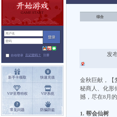
闻
综合
发布
|
忘记密码？
|
注册
自动登录
新手卡领取
快速充值
金秋巨献，【
秘商人、化形
VIP至尊特权
VIP系统
撼，尽在8月
常见问题
防骗防盗
1. 帮会仙树