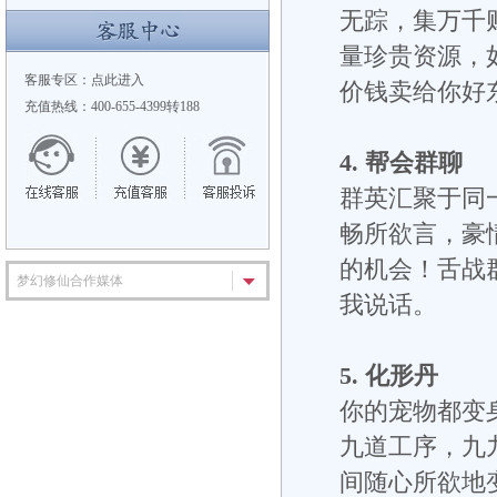
无踪，集万千
量珍贵资源，
客服专区：
点此进入
价钱卖给你好
充值热线：400-655-4399转188
4. 帮会群聊
群英汇聚于同
畅所欲言，豪
的机会！舌战
梦幻修仙合作媒体
我说话。
5. 化形丹
你的宠物都变
九道工序，九
间随心所欲地