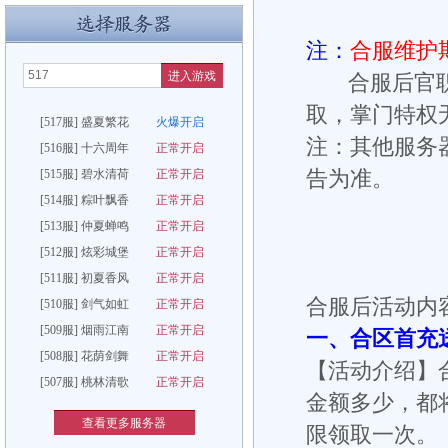
注：
合服维护
进入游戏
合服后官职称
取，掌门特权
[517服] 盛夏繁花
火爆开启
注：其他服务
[516服] 十六周年
正常开启
[515服] 碧水清荷
正常开启
告为准。
[514服] 粽叶飘香
正常开启
[513服] 仲夏蝉鸣
正常开启
[512服] 炫彩城堡
正常开启
[511服] 初夏香风
正常开启
合服后活动内
[510服] 剑气如虹
正常开启
[509服] 烟雨江南
正常开启
一、合区首充
[508服] 花荫剑舞
正常开启
【活动介绍】合
[507服] 桃林清歌
正常开启
金额多少，都
查看更多服务器
限领取一次。