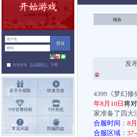
闻
综合
发布
|
忘记密码？
|
注册
自动登录
新手卡领取
快速充值
4399《梦
年8月10日
将
VIP至尊特权
VIP系统
家准备了四大
合服时间
：
8
月
常见问题
防骗防盗
合服区域
：
37-