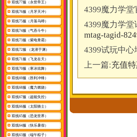
双线77服（永世帝王）
4399魔力学
双线76服（月牙天冲）
双线75服（月落乌啼）
4399魔力学
双线74服（气吞斗牛）
mtag-tagid-824
双线73服（紫电青霜）
4399试玩中
双线72服 （龙潜于渊）
双线71服（飞龙在天）
上一篇:
充值特
双线70服（寒冰炫舞）
双线69服（胜利冲锋）
双线68服（魔力燃烧）
双线67服（超能失控）
双线66服（太阳骑士）
双线65服（恐龙世界）
双线64服（快乐暑假）
双线63服（端午粽子）