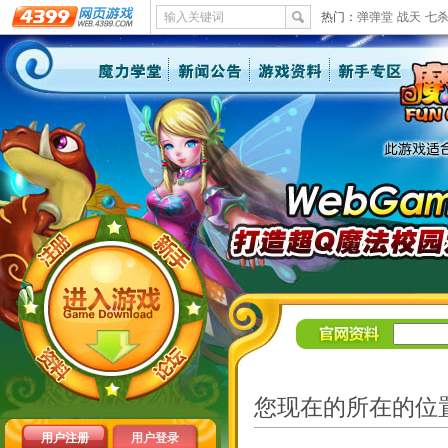
输入关键词
热门：
弹弹堂
战天
七
力学堂
闻公告
戏资料
手专区
您现在的所在的位
用户注册
用户登录