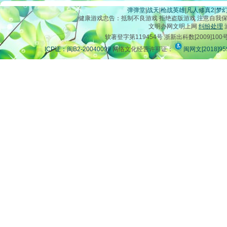
弹弹堂
|
战天
|
枪战英雄
|
凡人修真2
|
梦
健康游戏忠告：抵制不良游戏 拒绝盗版游戏 注意自我保
文明办网文明上网
纠纷处理
软著登字第119454号 浙新出科数[2009]100号
ICP证：闽B2-20040099
网络文化经营许可证：
闽网文[2018]95