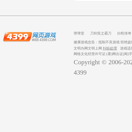
弹弹堂
刀剑笑之霸刀
白蛇传奇
龙之战歌
健康游戏忠告：抵制不良游戏 拒绝盗版
文明办网文明上网
纠纷处理
游戏适
网络文化经营许可证:(署)网出证(闽)字
Copyright © 2006-
20
4399