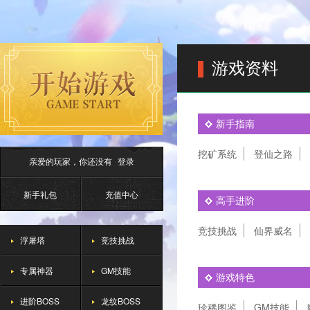
游戏资料
新手指南
挖矿系统
登仙之路
亲爱的玩家，你还没有
登录
新手礼包
充值中心
高手进阶
竞技挑战
仙界威名
浮屠塔
竞技挑战
专属神器
GM技能
游戏特色
进阶BOSS
龙纹BOSS
珍稀图鉴
GM技能