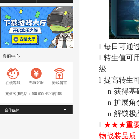
每日可通
l
转生值可
l
客服中心
级
提高转生
l
充值客服
在线客服
游戏留言
获得基
n
充值客服电话：400-655-4399转188
扩展角
n
合作媒体
解锁极
n
★★★重
l
物战装品质