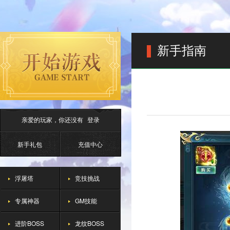
新手指南
亲爱的玩家，你还没有
登录
新手礼包
充值中心
浮屠塔
竞技挑战
专属神器
GM技能
进阶BOSS
龙纹BOSS