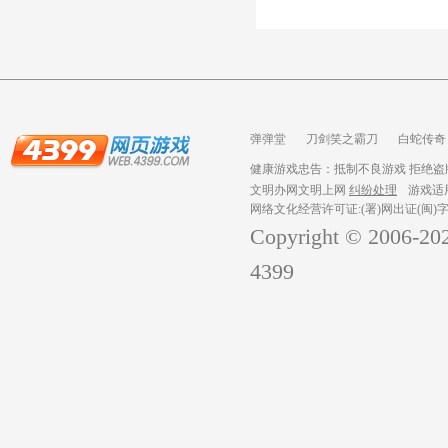
弹弹堂
刀剑笑之霸刀
白蛇传奇
龙之战歌
健康游戏忠告：抵制不良游戏 拒绝盗版
文明办网文明上网
纠纷处理
游戏适
网络文化经营许可证:(署)网出证(闽)字
Copyright © 2006-
20
4399