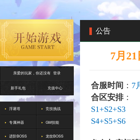
公告
7月2
亲爱的玩家，你还没有
登录
合服时间
：
7
新手礼包
充值中心
合区安排
：
S1+S2+S3
浮屠塔
竞技挑战
S4+
S5
+S6
专属神器
GM技能
进阶BOSS
龙纹BOSS