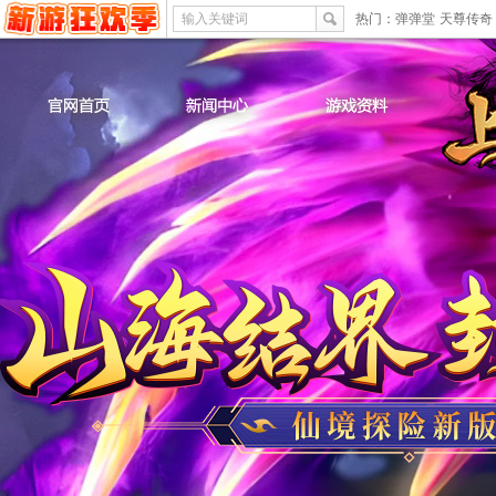
输入关键词
热门：
弹弹堂
天尊传奇