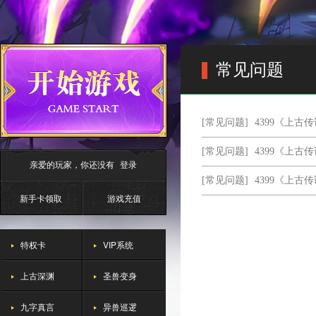
常见问题
[常见问题]
4399《上
[常见问题]
4399《上
亲爱的玩家，你还没有
登录
[常见问题]
4399《上
新手卡领取
游戏充值
特权卡
VIP系统
上古深渊
圣兽变身
九字真言
异兽巡逻