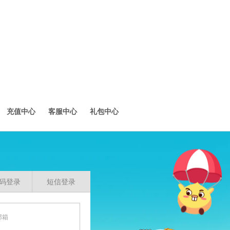
充值中心
客服中心
礼包中心
码登录
短信登录
邮箱