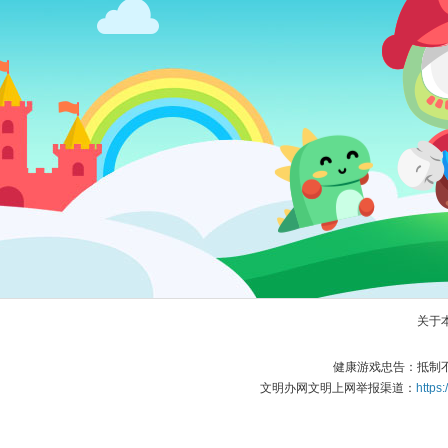
关于
健康游戏忠告：抵制不
文明办网文明上网举报渠道：
https