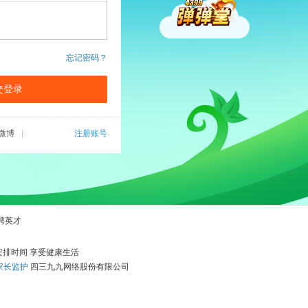
忘记密码？
微博
注册账号
聘英才
安排时间 享受健康生活
家长监护
四三九九网络股份有限公司