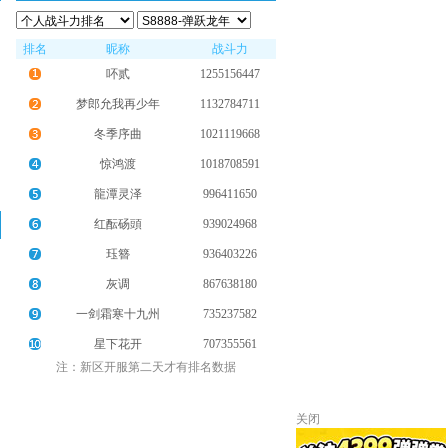
排名
昵称
战斗力
吥贰
1255156447
梦郎允我再少年
1132784711
冬季序曲
1021119668
惊鸿渡
1018708591
龍潭灵泽
996411650
红酝砀頭
939024968
珏簪
936403226
灰调
867638180
一剑霜寒十九州
735237582
星下花开
707355561
注：新区开服第二天才有排名数据
关闭