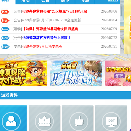
活动
公告
媒体
专题
热点
[公告]
4399弹弹堂1840服“烈火燎原”7日11时开启
2026/08/06
[公告]4399弹弹堂8月5日08:30-12:30全服更新
2026/08/04
[活动]
【劲爆】弹弹堂26暑期老友回归盛典
2026/07/09
[公告]
4399弹弹堂官方抖音号上线啦！
2026/07/22
[专题]
4399弹弹堂8月活动专题页
2026/07/31
游戏资料