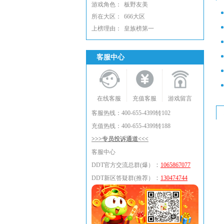
游戏角色：
板野友美
所在大区：
666大区
上榜理由：
皇族榜第一
客服中心
在线客服
充值客服
游戏留言
客服热线：400-655-4399转102
充值热线：400-655-4399转188
>>>专员投诉通道<<<
客服中心
：
DDT官方交流总群(爆）
1065867077
：
DDT新区答疑群(推荐）
130474744