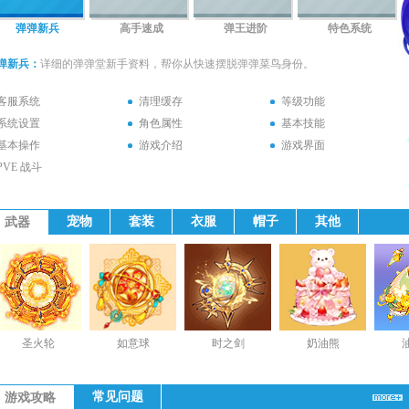
弹弹新兵
高手速成
弹王进阶
特色系统
弹新兵：
详细的弹弹堂新手资料，帮你从快速摆脱弹弹菜鸟身份。
客服系统
清理缓存
等级功能
系统设置
角色属性
基本技能
基本操作
游戏介绍
游戏界面
PVE 战斗
宠物
套装
衣服
帽子
其他
武器
圣火轮
如意球
时之剑
奶油熊
常见问题
游戏攻略