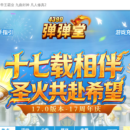
帝王霸业
九曲封神
凡人修真2