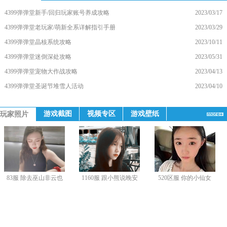
4399弹弹堂新手/回归玩家账号养成攻略
2023/03/17
4399弹弹堂老玩家/萌新全系详解指引手册
2023/03/29
4399弹弹堂晶核系统攻略
2023/10/11
4399弹弹堂迷倒深处攻略
2023/05/31
4399弹弹堂宠物大作战攻略
2023/04/13
4399弹弹堂圣诞节堆雪人活动
2023/04/10
游戏截图
视频专区
游戏壁纸
玩家照片
83服 除去巫山非云也
1160服 跟小熊说晚安
520区服 你的小仙女