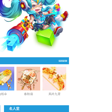
油纸伞
春秋扇
凤吟九霄
名人堂