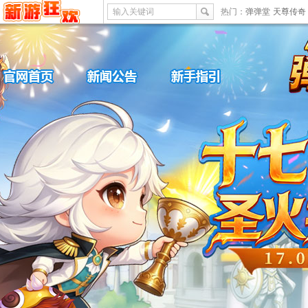
输入关键词
热门：
弹弹堂
天尊传奇