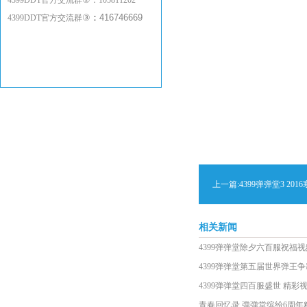
4399DDT官方交流群
：
105811202
③
：
416746669
4399DDT官方交流群
上一篇:
4399弹弹堂3 2
相关新闻
4399弹弹堂除夕六百服祝福视
4399弹弹堂第五届世界弹王
4399弹弹堂四百服盛世 精彩
青春回忆录 弹弹堂缤纷6周年