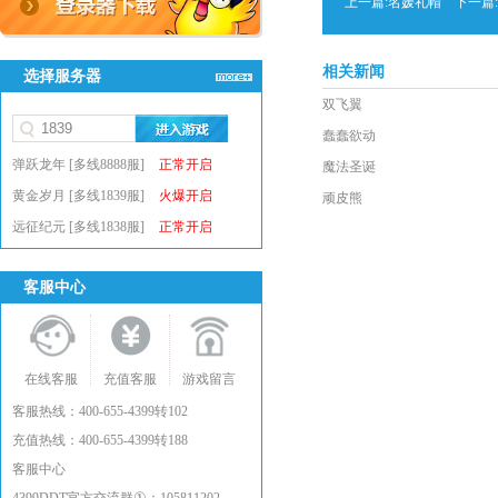
上一篇:
名媛礼帽
下一篇:
相关新闻
选择服务器
双飞翼
蠢蠢欲动
弹跃龙年 [多线8888服]
正常开启
魔法圣诞
黄金岁月 [多线1839服]
火爆开启
顽皮熊
远征纪元 [多线1838服]
正常开启
客服中心
在线客服
充值客服
游戏留言
客服热线：400-655-4399转102
充值热线：400-655-4399转188
客服中心
①