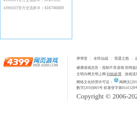
4399DDT官方交流群
：
105811202
③
：
416746669
4399DDT官方交流群
弹弹堂
全民仙战
雷霆之怒
健康游戏忠告：抵制不良游戏 拒绝盗版
文明办网文明上网
纠纷处理
游戏适
网络文化经营许可证：
闽网文[2018
数字[2010]005号 软著登字第0141528
Copyright © 2006-
20