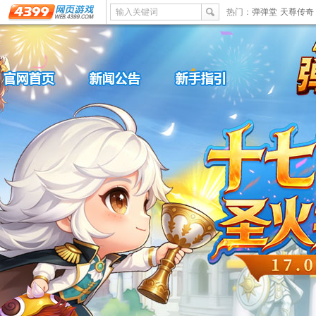
输入关键词
热门：
弹弹堂
天尊传奇