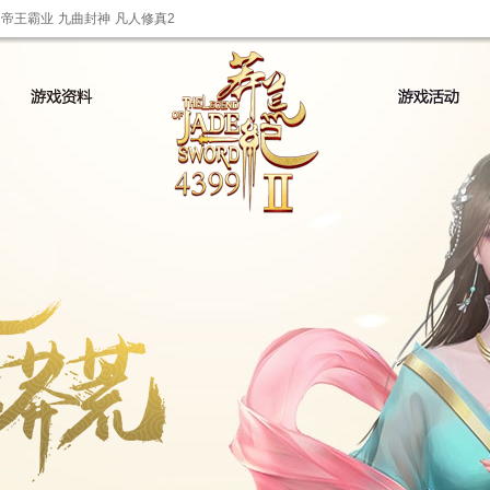
帝王霸业
九曲封神
凡人修真2