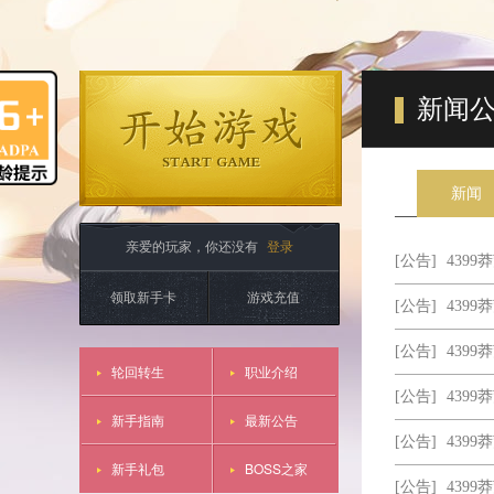
新闻
新闻
亲爱的玩家，你还没有
登录
[公告]
4399
领取新手卡
游戏充值
[公告]
4399
[公告]
4399
轮回转生
职业介绍
[公告]
4399
新手指南
最新公告
[公告]
4399
新手礼包
BOSS之家
[公告]
4399