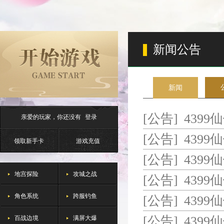
新闻公告
新闻
[公告]
4399
亲爱的玩家，你还没有
登录
[公告]
4399
领取新手卡
游戏充值
[公告]
4399
地宫探险
攻城之战
[公告]
4399
角色系统
跨服钓鱼
[公告]
4399
百战边境
满屏大爆
[公告]
4399