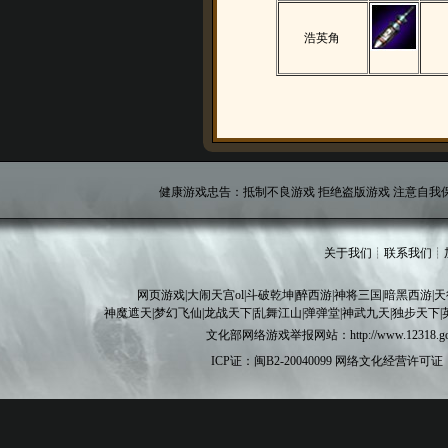
浩英角
健康游戏忠告：抵制不良游戏 拒绝盗版游戏 注意自我保
关于我们
┊
联系我们
┊
网页游戏
|
大闹天宫ol
|
斗破乾坤
|
醉西游
|
神将三国
|
暗黑西游
|
天
神魔遮天
|
梦幻飞仙
|
龙战天下
|
乱舞江山
|
弹弹堂
|
神武九天
|
独步天下
|
文化部网络游戏举报网站：http://www.12
ICP证：闽B2-20040099
网络文化经营许可证：闽网文[20