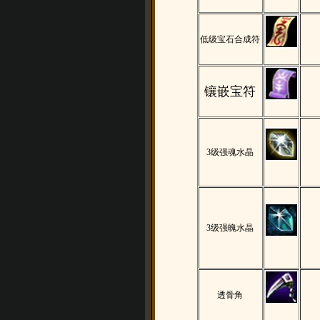
低级宝石合成符
镶嵌宝符
3
级强魂水晶
3
级强魄水晶
透骨角