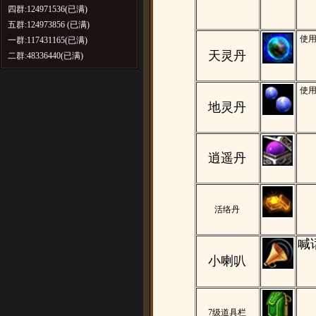
四群:124971536(已满)
五群:124973856 (已满)
使
一群:117431165(已满)
天灵丹
二群:48336440(已满)
使
地灵丹
逍遥丹
活络丹
喊
小喇叭
7
级道具栏