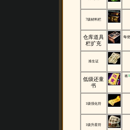
7
级材料栏
仓库道具
每
栏扩充
准生证
将
低级还童
书
1
级强化符
1
级升星符