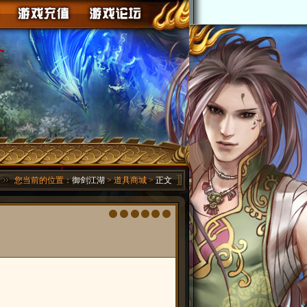
您当前的位置：
御剑江湖
> 道具商城 >
正文