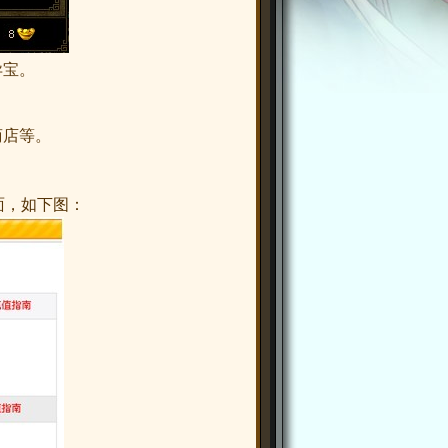
异宝。
商店等。
面，如下图：