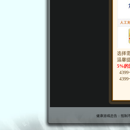
选择
温馨提
5%的
439
439
健康游戏忠告：抵制不