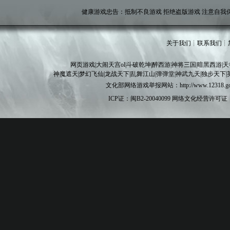
健康游戏忠告：抵制不良游戏 拒绝盗版游戏 注意自我保
关于我们
┊
联系我们
┊
网页游戏
|
大闹天宫ol
|
斗破乾坤
|
醉西游
|
神将三国
|
暗黑西游
|
天
神魔遮天
|
梦幻飞仙
|
龙战天下
|
乱舞江山
|
弹弹堂
|
神武九天
|
独步天下
|
文化部网络游戏举报网站：http://www.12
ICP证：闽B2-20040099
网络文化经营许可证：闽网文[20