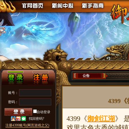
公告
账号：
4399
密码：
自动登录
4399《
御剑江湖
》 
找回密码?
注册4399账号(网页游戏之父)
戏里古色古香的城镇