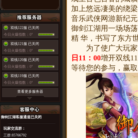
加上悠远凄美的绕梁
音乐武侠网游新纪元
御剑江湖用一场场荡
双线122服 已关闭
今日火爆指数：0°
精 华，书写了东方
双线121服 已关闭
为了使广大玩家能体
今日火爆指数：0°
日11：00
增开双线11
双线120服 已关闭
等待您的参与，赢取
今日火爆指数：0°
双线119服 已关闭
今日火爆指数：0°
查看更多服务器
御剑江湖
客服通道已关闭
玩家交流群：
三群:85766792