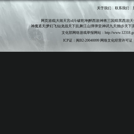
关于我们
┊
联系我们
┊
网页游戏
|
大闹天宫ol
|
斗破乾坤
|
醉西游
|
神将三国
|
暗黑西游
|
天
神魔遮天
|
梦幻飞仙
|
龙战天下
|
乱舞江山
|
弹弹堂
|
神武九天
|
独步天下
|
文化部网络游戏举报网站：http://www.12
ICP证：闽B2-20040099
网络文化经营许可证：闽网文[20