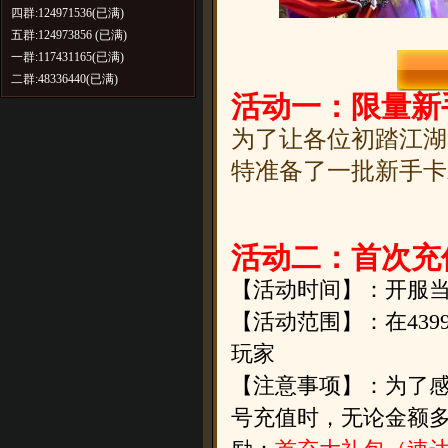
四群:124971536(已满)
五群:124973856 (已满)
一群:117431165(已满)
二群:48336440(已满)
活动一：限量新
为了让各位初踏江湖
特准备了一批新手卡
活动二：首次充
【活动时间】：开服
【活动范围】：在43
玩家
【注意事项】：为了感
号充值时，无论金
额