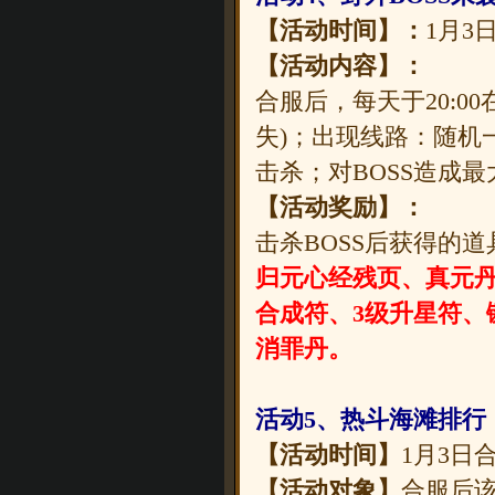
【活动时间】：
1月3
【活动内容】：
合服后，每天于20:0
失)；出现线路：随机
击杀；对BOSS造成
【活动奖励】：
击杀BOSS后获得的道
归元心经残页、真元丹
合成符、3级升星符、
消罪丹。
活动5、热斗海滩排行
【活动时间】
1月3日
【活动对象】
合服后