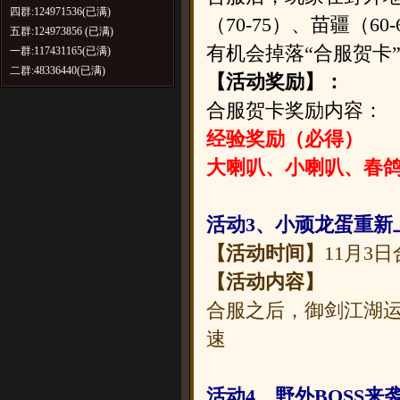
四群:124971536(已满)
（70-75）、苗疆（60
五群:124973856 (已满)
有机会掉落“合服贺卡
一群:117431165(已满)
二群:48336440(已满)
【活动奖励】：
合服贺卡奖励内容：
经验奖励（必得）
大喇叭、小喇叭、春
活动3、小顽龙蛋重新
【活动时间】
11月3
【活动内容】
合服之后，御剑江湖运
速
活动4、野外BOSS来