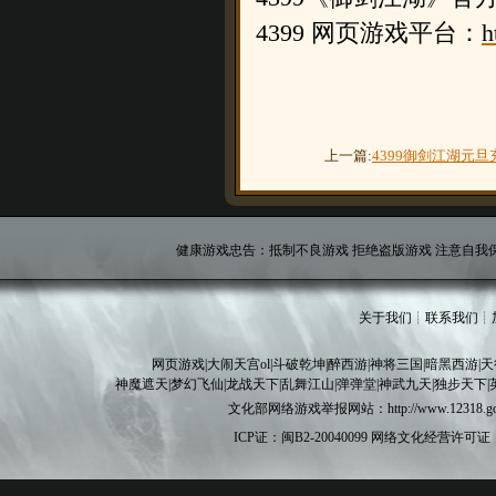
4399 网页游戏平台：
h
上一篇:
4399御剑江湖元
健康游戏忠告：抵制不良游戏 拒绝盗版游戏 注意自我保
关于我们
┊
联系我们
┊
网页游戏
|
大闹天宫ol
|
斗破乾坤
|
醉西游
|
神将三国
|
暗黑西游
|
天
神魔遮天
|
梦幻飞仙
|
龙战天下
|
乱舞江山
|
弹弹堂
|
神武九天
|
独步天下
|
文化部网络游戏举报网站：http://www.12
ICP证：闽B2-20040099
网络文化经营许可证：闽网文[20