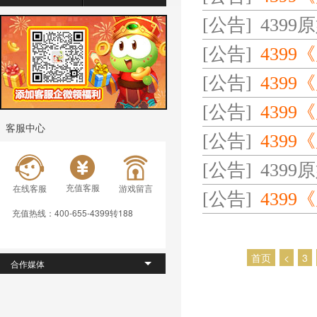
[公告]
439
[公告]
4399
[公告]
439
[公告]
4399
客服中心
[公告]
4399
[公告]
4399
充值客服
在线客服
游戏留言
[公告]
4399
充值热线：400-655-4399转188
首页
<
3
合作媒体