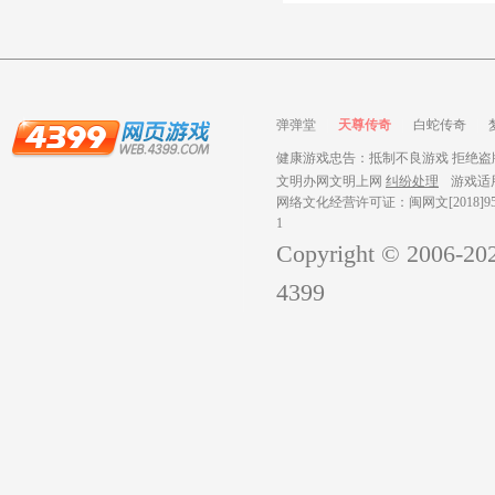
弹弹堂
天尊传奇
白蛇传奇
健康游戏忠告：抵制不良游戏 拒绝盗版
文明办网文明上网
纠纷处理
游戏适
网络文化经营许可证：闽网文[2018]959
1
Copyright © 2006-
20
4399