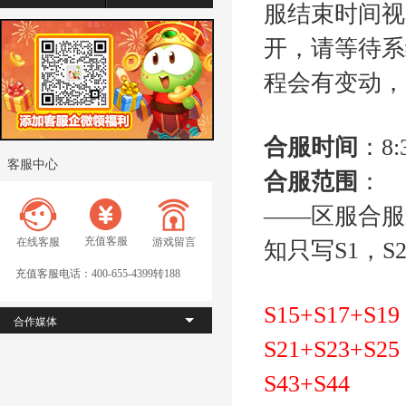
服结束时间视
开，请等待系
程会有变动，
合服时间
：8
客服中心
合服范围
：
——区服合服
充值客服
在线客服
游戏留言
知只写S1，
充值客服电话：400-655-4399转188
S15+S17
+S19
合作媒体
S21+S23
+S25
S43+S44