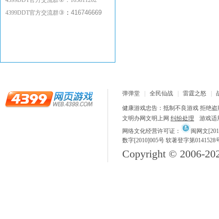
4399DDT官方交流群
：
105811202
③
：
416746669
4399DDT官方交流群
弹弹堂
全民仙战
雷霆之怒
健康游戏忠告：抵制不良游戏 拒绝盗版
文明办网文明上网
纠纷处理
游戏适
网络文化经营许可证：
闽网文[2018
数字[2010]005号 软著登字第0141528
Copyright © 2006-
20