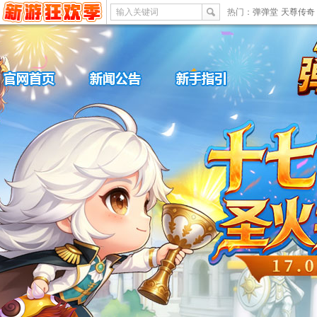
输入关键词
热门：
弹弹堂
天尊传奇