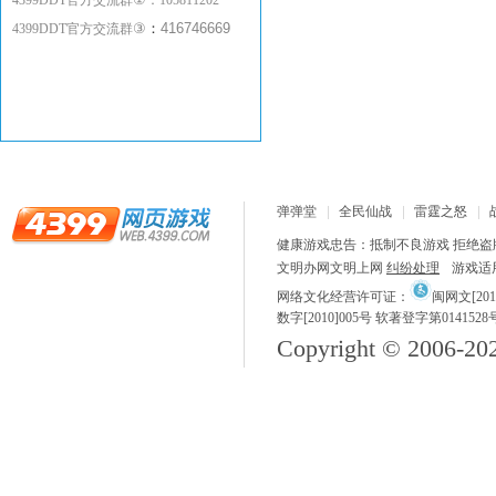
4399DDT官方交流群
：
105811202
③
：
416746669
4399DDT官方交流群
弹弹堂
全民仙战
雷霆之怒
健康游戏忠告：抵制不良游戏 拒绝盗版
文明办网文明上网
纠纷处理
游戏适
网络文化经营许可证：
闽网文[2018
数字[2010]005号 软著登字第0141528
Copyright © 2006-
20