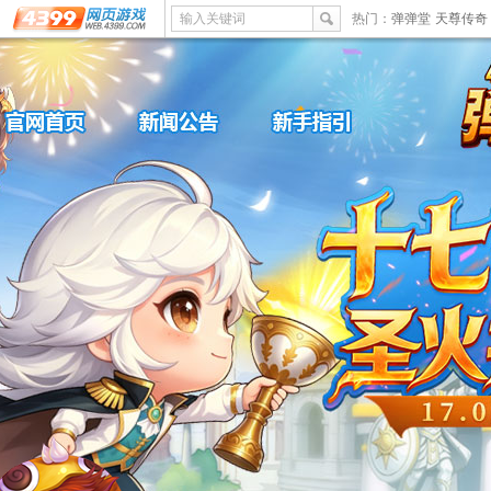
输入关键词
热门：
弹弹堂
天尊传奇