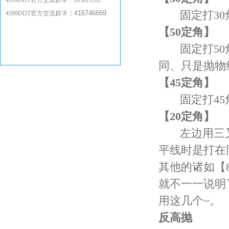
4399DDT官方交流群
：
105811202
固定打30角
③
：
416746669
4399DDT官方交流群
【50定角】
固定打50角
同、只是抛物
【45定角】
固定打45角
【20定角】
左边用三叉(
平线时是打在
其他的诸如【8
就不一一说明
用这几个~。
反高抛