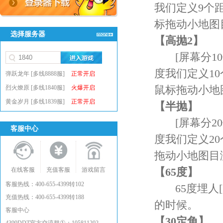
我们定义9个
标拖动小地图
选择服务器
【高抛2】
[屏幕分10
度我们定义1
弹跃龙年 [多线8888服]
正常开启
鼠标拖动小地
烈火燎原 [多线1840服]
火爆开启
黄金岁月 [多线1839服]
正常开启
【半抛】
[屏幕分20
客服中心
度我们定义2
拖动小地图目
【65度】
在线客服
充值客服
游戏留言
客服热线：400-655-4399转102
65度埋人[
充值热线：400-655-4399转188
的时候。
客服中心
【30定角】
①