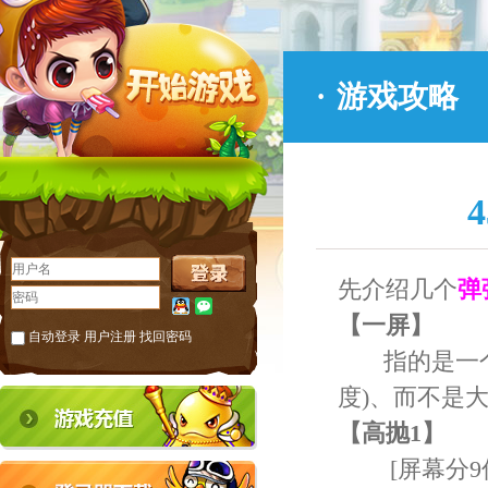
·
游戏攻略
先介绍几个
弹
【一屏】
自动登录
用户注册
找回密码
指的是一个屏
度)、而不是
【高抛1】
[屏幕分9份