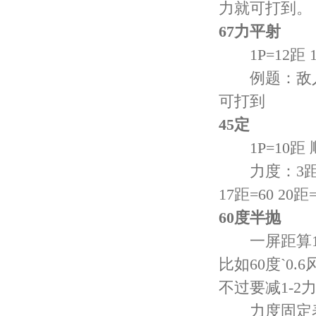
力就可打到。
67力平射
1P=12距 1
例题：敌人的
可打到
45定
1P=10距 顺
力度：3距=20 
17距=60 20距=
60度半抛
一屏距算10`
比如60度`0.
不过要减1-2力`
力度固定表: 1距