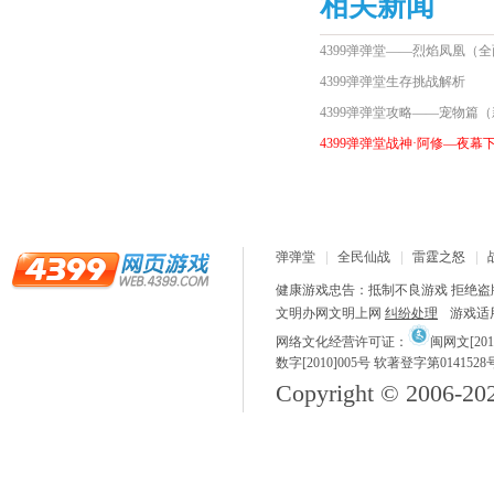
相关新闻
4399弹弹堂——烈焰凤凰（
4399弹弹堂生存挑战解析
4399弹弹堂攻略——宠物篇
4399弹弹堂战神·阿修—夜幕
弹弹堂
全民仙战
雷霆之怒
健康游戏忠告：抵制不良游戏 拒绝盗版
文明办网文明上网
纠纷处理
游戏适
网络文化经营许可证：
闽网文[2018
数字[2010]005号 软著登字第0141528
Copyright © 2006-
20