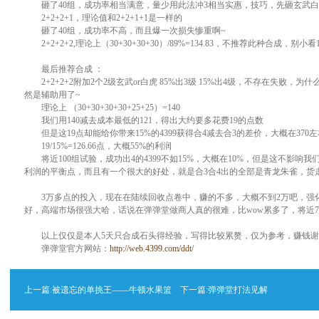
砸了40组，成功率相当满意，量少用此法冲3相当实惠，技巧，先砸玄武白
2+2+2+1，理论值和2+2+1+1是一样的
砸了40组，成功率不高，而且爆一次损失惨重啊~
2+2+2+2,理论上（30+30+30+30）/89%=134.83，不推荐此种合成，别
最后推荐合成 ：
2+2+2+2附加2个2级玄武or白虎 85%出3级 15%出4级，不存在失败
然是辅助用了~
理论上 （30+30+30+30+25+25）=140
我们用140减去成本最低的121，得出大约要多花费19的点数
但是这19点却能给你带来15%的4399获得合4减去合3的差价，大概在370左
19/15%=126.66点，大概55%的利润
将近100组试验，成功出4的4399不如15%，大概在10%，但是这不影响
利润的平衡点，而且有一个很大的好处，就是合3合4出的全部是青龙朱雀，货
3万多点的投入，现在在陆续回收点卷中，赚的不多，大概不到2万吧，强化
好，高端市场很强大哈，话说在弹弹堂做商人真的很难，比wow累多了，将近7
以上仅仅是本人5天只合成石头得经验，写得比较累赘，仅为参考，赚钱谢
弹弹堂官方网站：
http://web.4399.com/ddt/
上一篇:
被遗忘的单挑王——牛顿水果篮
下一篇:
弹弹堂打法见解