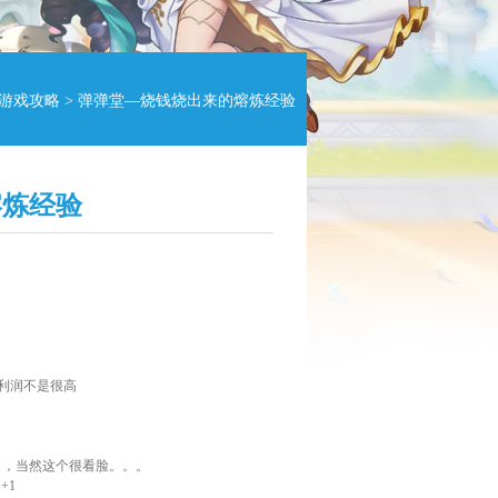
游戏攻略
> 弹弹堂—烧钱烧出来的熔炼经验
熔炼经验
竟利润不是很高
了，当然这个很看脸。。。
+1