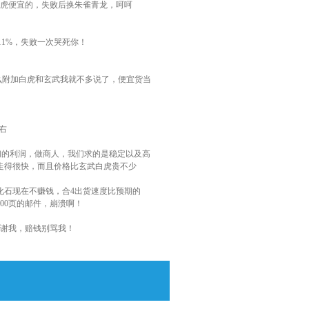
虎便宜的，失败后换朱雀青龙，呵呵
小看11%，失败一次哭死你！
，为什么附加白虎和玄武我就不多说了，便宜货当
右
我们的利润，做商人，我们求的是稳定以及高
走得很快，而且价格比玄武白虎贵不少
石现在不赚钱，合4出货速度比预期的
00页的邮件，崩溃啊！
谢我，赔钱别骂我！