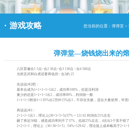
·
游戏攻略
您当前的位置：
弹弹堂
>
弹弹堂—烧钱烧出来的
八区普遍合1 5点~合2 30点~合3 130点 ~合4 500点
当然玄武和白虎还要再低些~ 合2的 25
先说说冲2吧：
基本合成为1+1+1+1+1出2，成功率100%，但是没利润
量少的还是1+1+1+1出2，成功率89%，利润很一般
1+1+1+1附加1+1 85%出2另外15%出3，不存在失败，适合大量使用，毕
再说说冲3：
2+1+1+1出3，理论上(30+5+5+5)/37% = 121.62 利润在21%左右
砸了将近50组，感觉成功率到不了37%，也就25%左右，4次出1个算不错
2+2+1+1，理论上（30+30+5+5）/54%=129.62，理论值上成本略高于2+1+1