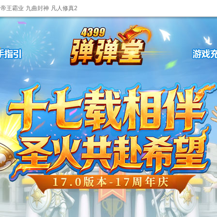
帝王霸业
九曲封神
凡人修真2