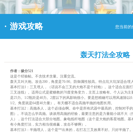
·
游戏攻略
您当前的
轰天打法全攻略
作者：缘分521
这是个经验帖。不含技术含量。注重交流。
轰天又叫大炮。攻击200，角度是70-90。防御属性较高。特点坑大坑深适合
基本打法1：三叉埋人，（话说不会三叉的大炮不是个好炮）。这个适合左面打右
三叉连线）。适用公式是蜜糖教的70度变角变力，主页上攻略有。个人认为主要
是25力。1/2瓶距是40力。2度以下的风影响很小。要是想精确可以用风速除以
1/2。角度就是64度40力量）。有天棚不适合高抛半抛的地图长用。
基本打法2：高抛杀人，这个必须会啊。命中是所有武器中最高的，控制对手
图）。不说怎么学高抛。谈谈用高抛的经验，最要注意的是力量能小就不大（
人），这个打法适合大部分地图。象电线杆地图（这个是大炮的客星地图。基
有小角度打法，实力相当很难赢，攻击不够啊）。
基本打法3：半抛埋人，这个是**出来的，右打左三叉效果不好。只好半抛了。1