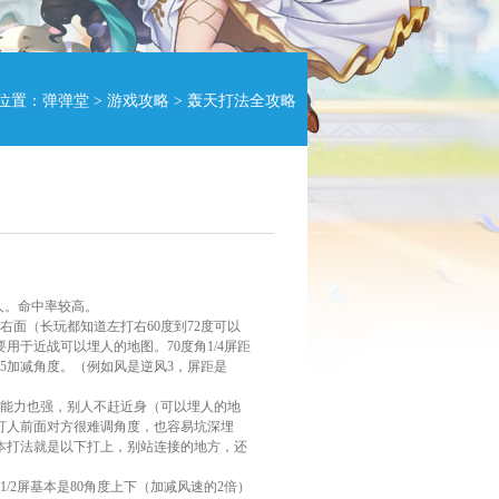
位置：
弹弹堂
>
游戏攻略
> 轰天打法全攻略
埋人。命中率较高。
面（长玩都知道左打右60度到72度可以
用于近战可以埋人的地图。70度角1/4屏距
0.5加减角度。（例如风是逆风3，屏距是
的能力也强，别人不赶近身（可以埋人的地
打人前面对方很难调角度，也容易坑深埋
本打法就是以下打上，别站连接的地方，还
/2屏基本是80角度上下（加减风速的2倍）