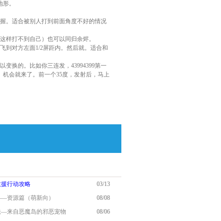
地形。
掌握。适合被别人打到前面角度不好的情况
（这样打不到自己）也可以同归余烬。
飞到对方左面1/2屏距内。然后就。适合和
换的。比如你三连发，43994399第一
人。机会就来了。前一个35度，发射后，马上
救援行动攻略
03/13
略——资源篇（萌新向）
08/08
瑟法—来自恶魔岛的邪恶宠物
08/06