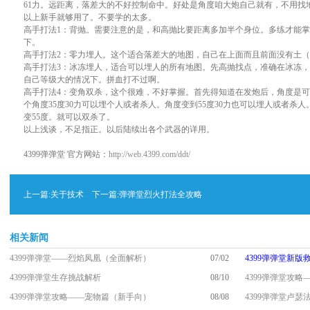
61力。远距离，落差大的不好控制命中。好处是角度咱大炮自己就有，不用找
以上新手就够用了。不要学的太多。
高手打法1：背抛。需要注意的是，和高抛比要距离多加半个身位。多练才能
下。
高手打法2：零力埋人。这个适合落差大的地图，自己在上面而且前面没有土
高手打法3：冰冻埋人，适合可以埋人的所有地图。先高抛找点，准确在冰冻，
自己等级大的情况下。拼血打不过啊。
高手打法4：变角双杀，这个很难，不好掌握。首先得知道在发炮后，角度是可以变
个角度35度30力可以埋个人或者杀人。角度变到55度30力也可以埋人或者杀
变55度。就可以双杀了。
以上浅谈，不足指正。以后陆续出各个武器的详用。
4399弹弹堂 官方网站：
http://web.4399.com/ddt/
上一篇:
关于技术
下一篇:
弹弹堂烈火打法全攻略
相关新闻
4399弹弹堂——烈焰凤凰（全面解析）
07/02
4399弹弹堂新版
4399弹弹堂生存挑战解析
08/10
4399弹弹堂攻
4399弹弹堂攻略——宠物篇（新手向）
08/08
4399弹弹堂卢