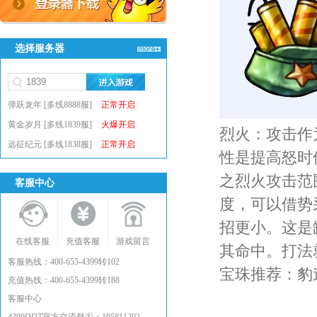
选择服务器
弹跃龙年 [多线8888服]
正常开启
黄金岁月 [多线1839服]
火爆开启
烈火：攻击作
远征纪元 [多线1838服]
正常开启
性是提高怒时
之烈火攻击范
客服中心
度，可以借势
招更小。这是
在线客服
充值客服
游戏留言
其命中。打法
客服热线：400-655-4399转102
宝珠推荐：豹
充值热线：400-655-4399转188
客服中心
①