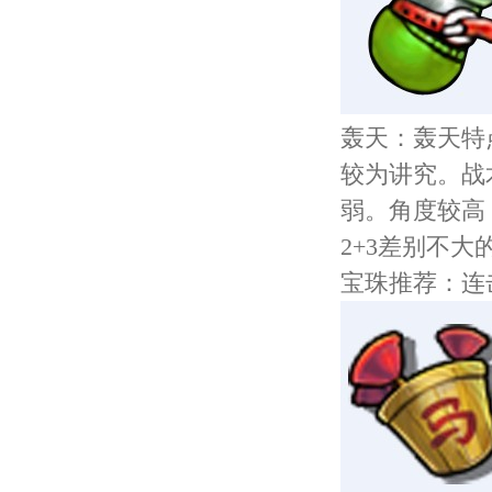
轰天：轰天特
较为讲究。战
弱。角度较高
2+3
差别不大
宝珠推荐：连