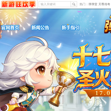
输入关键词
热门：
弹弹堂
天尊传奇