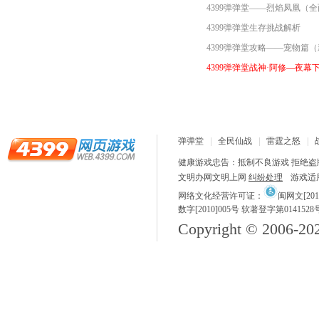
4399弹弹堂——烈焰凤凰（
4399弹弹堂生存挑战解析
4399弹弹堂攻略——宠物篇
4399弹弹堂战神·阿修—夜幕
弹弹堂
全民仙战
雷霆之怒
健康游戏忠告：抵制不良游戏 拒绝盗版
文明办网文明上网
纠纷处理
游戏适
网络文化经营许可证：
闽网文[2018
数字[2010]005号 软著登字第0141528
Copyright © 2006-
20