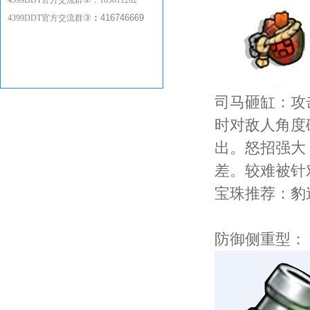
4399DDT官方交流群
：
105811202
③
：
416746669
4399DDT官方交流群
司马砸缸：攻
时对敌人角度
出。怒招强大
差。较难被针
宝珠推荐：豹
防御侧重型：