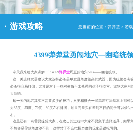
·
游戏攻略
您当前的位置：
弹弹堂
>
游戏
4399弹弹堂勇闯地穴—幽暗统
今天
我来给大家讲解一下4399
弹弹堂
周五的地穴
boss
——幽暗统领。
这一关选择武器建议大家选择必杀是单发且角度较高的武器，因为统领会考验
必杀很容易打偏，尤其是对于一些对变角不太熟悉的孩子很吃亏。宠物大家可
大影响。
这一关的地穴其实不需要多少的技巧，只要稍微会一些高差打法基本上都可
为
35
度、
55
度、
70
度、
80
度左右徘徊，如果高差实在差到不行的同学可以借助
右。
这里还有一点需要提醒大家，在攻击的过程中大家不要急于选择道具，如果角
不然容易导致角度够不到，这样对于不会把握力度的玩家是很吃亏的。