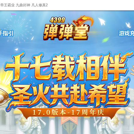
帝王霸业
九曲封神
凡人修真2