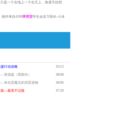
，只是一个在地上一个在天上，角度不好把
稿件来自4399
弹弹堂
学生会实习组长-小沫
救援行动攻略
03/13
略——资源篇（萌新向）
08/08
瑟法—来自恶魔岛的邪恶宠物
08/06
炎灵狐—最美不过狐
07/29