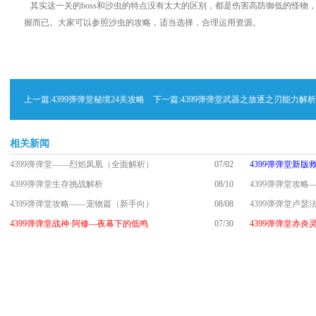
其实这一关的
boss
和沙虫的特点没有太大的区别，都是伤害高防御低的怪物
握而已。大家可以参照沙虫的攻略，适当选择，合理运用资源。
上一篇:
4399弹弹堂秘境24关攻略
下一篇:
4399弹弹堂武器之放逐之刃能力解析
相关新闻
4399弹弹堂——烈焰凤凰（全面解析）
07/02
4399弹弹堂新版
4399弹弹堂生存挑战解析
08/10
4399弹弹堂攻
4399弹弹堂攻略——宠物篇（新手向）
08/08
4399弹弹堂卢
4399弹弹堂战神·阿修—夜幕下的低鸣
07/30
4399弹弹堂赤