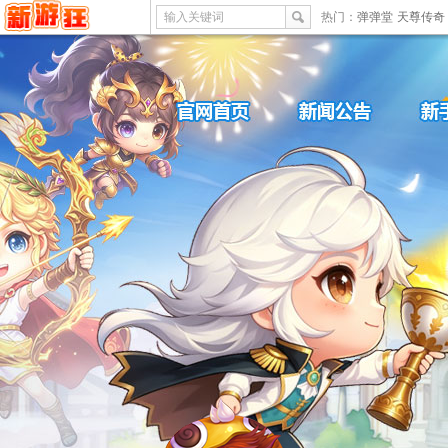
输入关键词
热门：
弹弹堂
天尊传奇