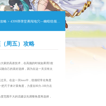
攻略
> 4399弹弹堂勇闯地穴—幽暗统领（周五）攻略
领（周五）攻略
大家的高差技术，在高抛的时候如果用
3
发
以随自己的喜好选择，因为在这一关没有太
以过关。在这一关
boss
中，统领经常在角度
一把尺子来计算角度，力度在
80
力
-100
力左
度范围不大的话建议先调整角度再选择，