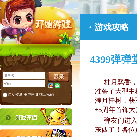
·
游戏攻略
4399弹
桂月飘香，
准备了大型中
自动登录
用户注册
找回密码
灌月桂树，获
+5周年首饰
弹友们进入
东西了！各位