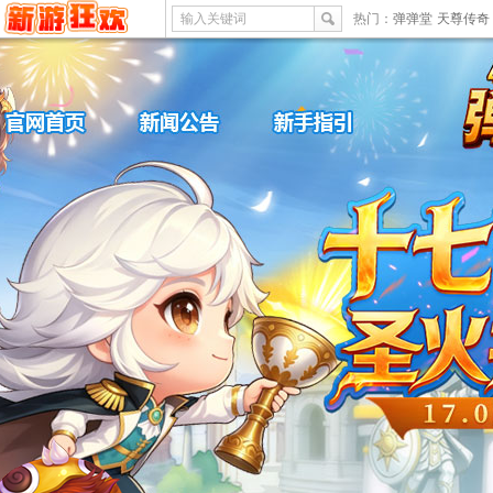
输入关键词
热门：
弹弹堂
天尊传奇