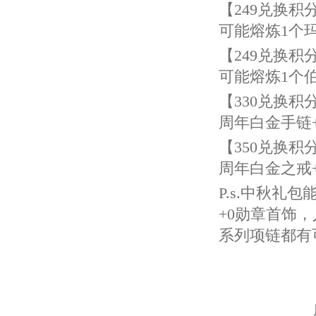
【
249
兑换积
可能熔炼
1
个
【
249
兑换积
可能熔炼
1
个
【
330
兑换积
周年白金手链
【
350
兑换积
周年白金之戒
P.s.
中秋礼包
+0
勋章首饰，
系列项链都有